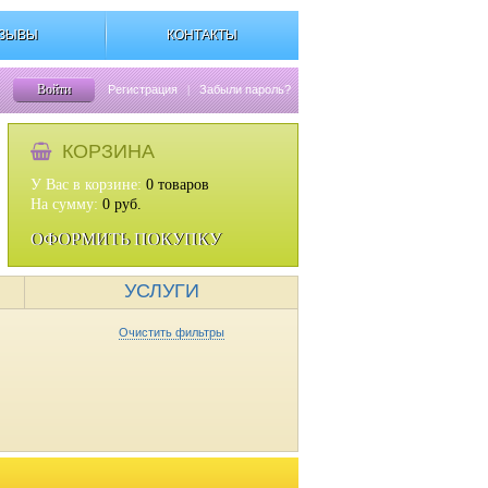
ЗЫВЫ
КОНТАКТЫ
Войти
Регистрация
|
Забыли пароль?
КОРЗИНА
У Вас в корзине:
0
товаров
На сумму:
0
руб.
ОФОРМИТЬ ПОКУПКУ
УСЛУГИ
Очистить фильтры