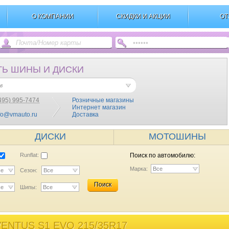
О КОМПАНИИ
СКИДКИ И АКЦИИ
ОТ
ТЬ ШИНЫ И ДИСКИ
в
495) 995-7474
Розничные магазины
Интернет магазин
fo@vmauto.ru
Доставка
ДИСКИ
МОТОШИНЫ
Runflat:
Поиск по автомобилю:
Марка:
Все
се
Сезон:
Все
Поиск
се
Шипы:
Все
NTUS S1 EVO 215/35R17