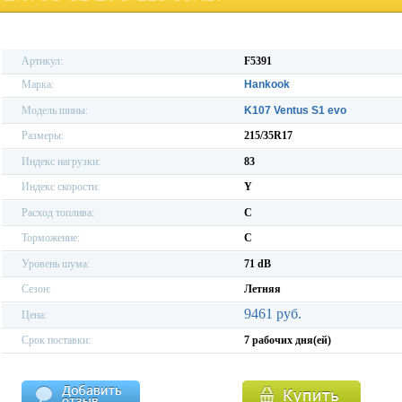
Артикул:
F5391
Марка:
Hankook
Модель шины:
K107 Ventus S1 evo
Размеры:
215/35R17
Индекс нагрузки:
83
Индекс скорости:
Y
Расход топлива:
C
Торможение:
C
Уровень шума:
71 dB
Сезон:
Летняя
9461 руб.
Цена:
Срок поставки:
7 рабочих дня(ей)