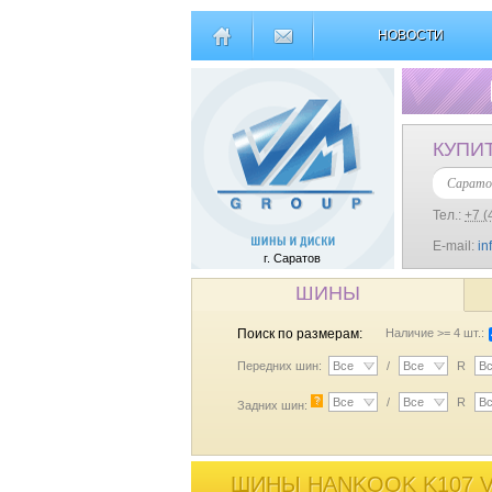
НОВОСТИ
КУПИ
Сарато
Тел.:
+7 (
E-mail:
in
г. Саратов
ШИНЫ
Поиск по размерам:
Наличие >= 4 шт.:
Передних шин:
Все
/
Все
R
В
?
Все
/
Все
R
В
Задних шин:
ШИНЫ HANKOOK K107 VE