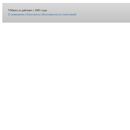
VMauto.ru работает с 2005 года.
О компании
|
Контакты
|
Безопасность платежей