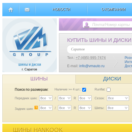
НОВОСТИ
О КОМПАНИИ
КУПИТЬ ШИНЫ И ДИСКИ
Саратов
Тел.:
+7 (495) 995-7474
Роз
Инт
E-mail:
info@vmauto.ru
Дос
г. Саратов
ШИНЫ
ДИСКИ
Поиск по размерам:
Наличие >= 4 шт.:
Runflat:
Передних шин:
Все
/
Все
R
Все
Сезон:
Все
?
Все
/
Все
R
Все
Шипы:
Все
Задних шин:
ШИНЫ HANKOOK