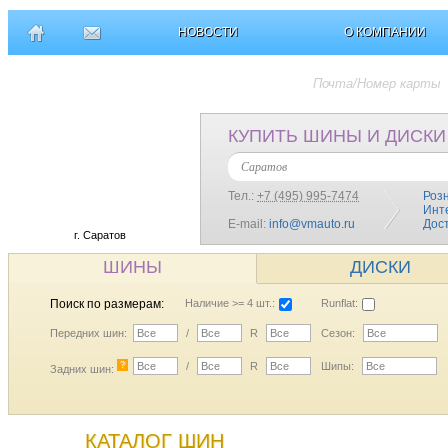
НОВОСТИ
О КОМПАНИИ
КУПИТЬ ШИНЫ И ДИСКИ
Саратов
Тел.:
+7 (495) 995-7474
Роз
Инт
E-mail:
info@vmauto.ru
Дос
г. Саратов
ШИНЫ
ДИСКИ
Поиск по размерам:
Наличие >= 4 шт.:
Runflat:
Передних шин:
Все
/
Все
R
Все
Сезон:
Все
?
Все
/
Все
R
Все
Шипы:
Все
Задних шин:
КАТАЛОГ ШИН