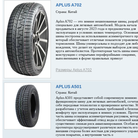
APLUS A702
Страна: Китай
Aplus A702 — это зимние нешипованные шины, разра
специально для легковых автомобилей. Модель начала
продаваться в августе 2023 года и предназначена для
эксплуатации в условиях низких температур. Основна
шины построена на использовании асимметричного пр
который обеспечивает отличные показатели управляем
торможения. Шины универсальны и подходят для люб
вождения, что делает их практичным выбором для ши
круга автомобилистов. Протекторная часть шины име
конструкцию с открытыми периферийными секциями,
выполненными в форме правильных прямоуг
Размеры Aplus A702
APLUS A501
Страна: Китай
Aplus A501 представляет собой современную зимнюю
фрикционную шину для легковых автомобилей, сочет
себе передовые технологии и проверенное качество. 
разработана с учетом актуальных требований к безопа
комфорту при эксплуатации в зимних условиях. Проте
часть шины оснащена асимметричным рисунком, кото
обеспечивает эффективный отвод воды и снежной каш
существенно снижая риск аквапланирования. Особая к
протектора предусматривает различную жесткость его
внешняя сторона более жесткая для уверенного управл
сухом покрытии, а внутренняя часть о