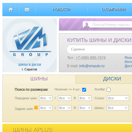
НОВОСТИ
О КОМПАНИИ
КУПИТЬ ШИНЫ И ДИСКИ
Саратов
Тел.:
+7 (495) 995-7474
Роз
Инт
E-mail:
info@vmauto.ru
Дос
г. Саратов
ШИНЫ
ДИСКИ
Поиск по размерам:
Наличие >= 4 шт.:
Runflat:
Передних шин:
Все
/
Все
R
Все
Сезон:
Все
?
Все
/
Все
R
Все
Шипы:
Все
Задних шин:
ШИНЫ APLUS