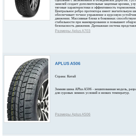
сцепление с заснеженной и обледенелой дорогой. Густ
ламелей создает дополнительные зацепные кромки, у
тяговые характеристики и эффективность торможения.
Центральное ребро протектора имеет значительную ш
обеспечивает точное управление и курсовую устойчив
движении. Массивные блоки в боковинах способствую
стабильности при маневрировании и повышают общу
безопасность движения. Дренажная система представл
Размеры Aplus A703
APLUS A506
Страна: Китай
Зимняя шина APlus A506 - нешипованная модель, разр
для суровых зимних условий и низких температур.
Размеры Aplus A506