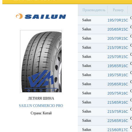
Производитель
Размер
Sailun
195/70R15C
Sailun
205/65R15C
Sailun
205/70R15C
Sailun
215/70R15C
Sailun
225/70R15C
Sailun
195/65R16C
Sailun
195/75R16C
Sailun
205/65R16C
Sailun
205/75R16C
ЛЕТНЯЯ ШИНА
Sailun
215/65R16C
SAILUN COMMERCIO PRO
Sailun
215/75R16C
Страна: Китай
Sailun
225/65R16C
Sailun
215/60R17C