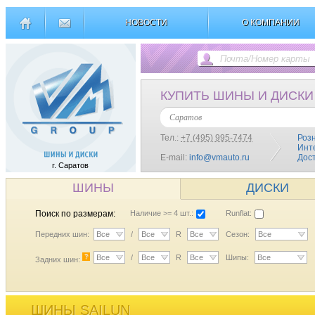
НОВОСТИ
О КОМПАНИИ
КУПИТЬ ШИНЫ И ДИСКИ
Саратов
Тел.:
+7 (495) 995-7474
Роз
Инт
E-mail:
info@vmauto.ru
Дос
г. Саратов
ШИНЫ
ДИСКИ
Поиск по размерам:
Наличие >= 4 шт.:
Runflat:
Передних шин:
Все
/
Все
R
Все
Сезон:
Все
?
Все
/
Все
R
Все
Шипы:
Все
Задних шин:
ШИНЫ SAILUN