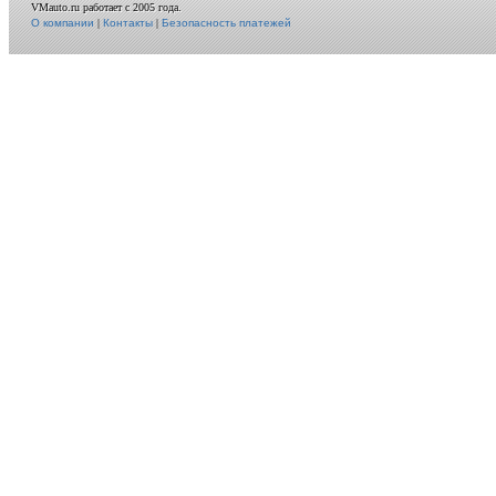
VMauto.ru работает с 2005 года.
О компании
|
Контакты
|
Безопасность платежей