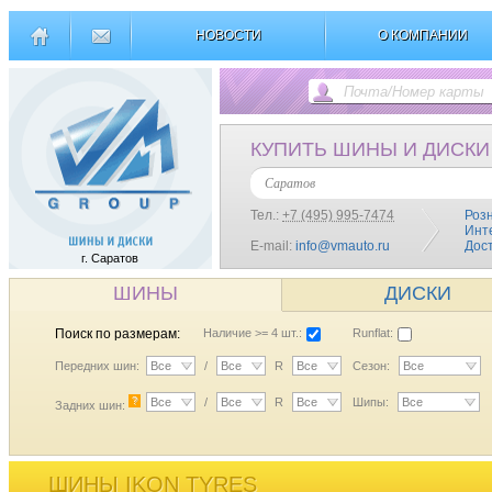
НОВОСТИ
О КОМПАНИИ
КУПИТЬ ШИНЫ И ДИСКИ
Саратов
Тел.:
+7 (495) 995-7474
Роз
Инт
E-mail:
info@vmauto.ru
Дос
г. Саратов
ШИНЫ
ДИСКИ
Поиск по размерам:
Наличие >= 4 шт.:
Runflat:
Передних шин:
Все
/
Все
R
Все
Сезон:
Все
?
Все
/
Все
R
Все
Шипы:
Все
Задних шин:
ШИНЫ IKON TYRES