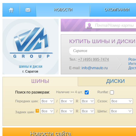
НОВОСТИ
О КОМПАНИИ
КУПИТЬ ШИНЫ И ДИСКИ
Саратов
Тел.:
+7 (495) 995-7474
Роз
Инт
E-mail:
info@vmauto.ru
Дос
г. Саратов
ШИНЫ
ДИСКИ
Поиск по размерам:
Наличие >= 4 шт.:
Runflat:
Передних шин:
Все
/
Все
R
Все
Сезон:
Все
?
Все
/
Все
R
Все
Шипы:
Все
Задних шин:
Новости сайта