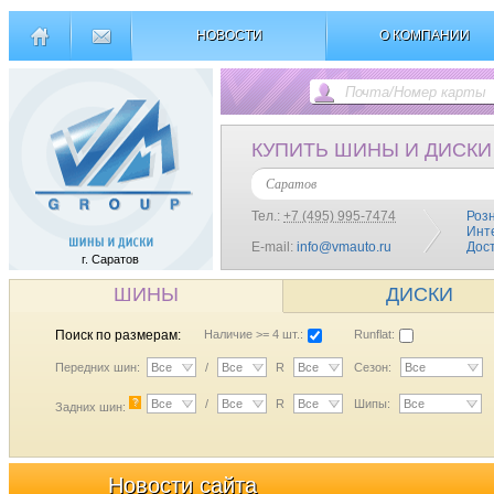
НОВОСТИ
О КОМПАНИИ
КУПИТЬ ШИНЫ И ДИСКИ
Саратов
Тел.:
+7 (495) 995-7474
Роз
Инт
E-mail:
info@vmauto.ru
Дос
г. Саратов
ШИНЫ
ДИСКИ
Поиск по размерам:
Наличие >= 4 шт.:
Runflat:
Передних шин:
Все
/
Все
R
Все
Сезон:
Все
?
Все
/
Все
R
Все
Шипы:
Все
Задних шин:
Новости сайта