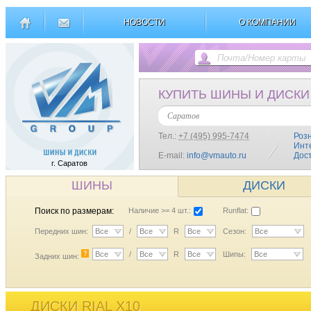
НОВОСТИ
О КОМПАНИИ
КУПИТЬ ШИНЫ И ДИСКИ
Саратов
Тел.:
+7 (495) 995-7474
Роз
Инт
E-mail:
info@vmauto.ru
Дос
г. Саратов
ШИНЫ
ДИСКИ
Поиск по размерам:
Наличие >= 4 шт.:
Runflat:
Передних шин:
Все
/
Все
R
Все
Сезон:
Все
?
Все
/
Все
R
Все
Шипы:
Все
Задних шин:
ДИСКИ RIAL X10