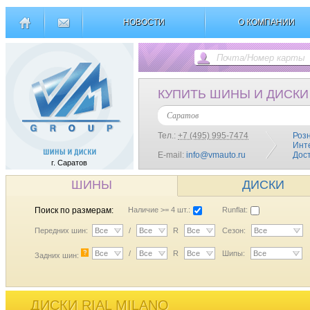
НОВОСТИ
О КОМПАНИИ
КУПИТЬ ШИНЫ И ДИСКИ
Саратов
Тел.:
+7 (495) 995-7474
Роз
Инт
E-mail:
info@vmauto.ru
Дос
г. Саратов
ШИНЫ
ДИСКИ
Поиск по размерам:
Наличие >= 4 шт.:
Runflat:
Передних шин:
Все
/
Все
R
Все
Сезон:
Все
?
Все
/
Все
R
Все
Шипы:
Все
Задних шин:
ДИСКИ RIAL MILANO