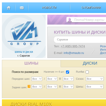
НОВОСТИ
О КОМПАНИИ
КУПИТЬ ШИНЫ И ДИСКИ
Саратов
Тел.:
+7 (495) 995-7474
Роз
Инт
E-mail:
info@vmauto.ru
Дос
г. Саратов
ШИНЫ
ДИСКИ
Поиск по размерам:
Наличие >= 4 шт.:
Runflat:
Передних шин:
Все
/
Все
R
Все
Сезон:
Все
?
Все
/
Все
R
Все
Шипы:
Все
Задних шин:
ДИСКИ RIAL M10X