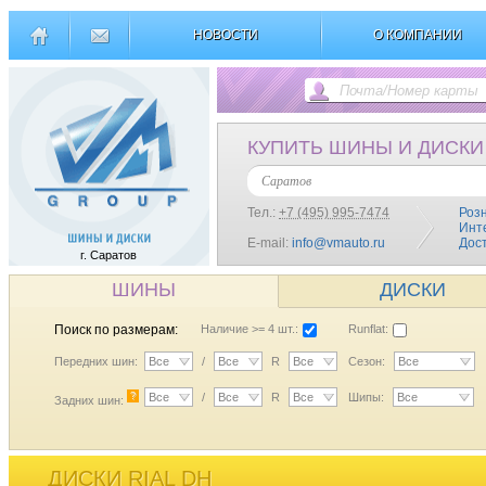
НОВОСТИ
О КОМПАНИИ
КУПИТЬ ШИНЫ И ДИСКИ
Саратов
Тел.:
+7 (495) 995-7474
Роз
Инт
E-mail:
info@vmauto.ru
Дос
г. Саратов
ШИНЫ
ДИСКИ
Поиск по размерам:
Наличие >= 4 шт.:
Runflat:
Передних шин:
Все
/
Все
R
Все
Сезон:
Все
?
Все
/
Все
R
Все
Шипы:
Все
Задних шин:
ДИСКИ RIAL DH