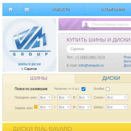
НОВОСТИ
О КОМПАНИИ
КУПИТЬ ШИНЫ И ДИСКИ
Саратов
Тел.:
+7 (495) 995-7474
Роз
Инт
E-mail:
info@vmauto.ru
Дос
г. Саратов
ШИНЫ
ДИСКИ
Поиск по размерам:
Наличие >= 4 шт.:
Runflat:
Передних шин:
Все
/
Все
R
Все
Сезон:
Все
?
Все
/
Все
R
Все
Шипы:
Все
Задних шин:
ДИСКИ RIAL BAVARO