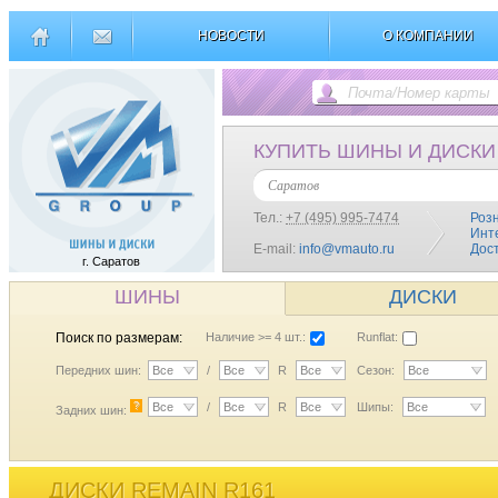
НОВОСТИ
О КОМПАНИИ
КУПИТЬ ШИНЫ И ДИСКИ
Саратов
Тел.:
+7 (495) 995-7474
Роз
Инт
E-mail:
info@vmauto.ru
Дос
г. Саратов
ШИНЫ
ДИСКИ
Поиск по размерам:
Наличие >= 4 шт.:
Runflat:
Передних шин:
Все
/
Все
R
Все
Сезон:
Все
?
Все
/
Все
R
Все
Шипы:
Все
Задних шин:
ДИСКИ REMAIN R161