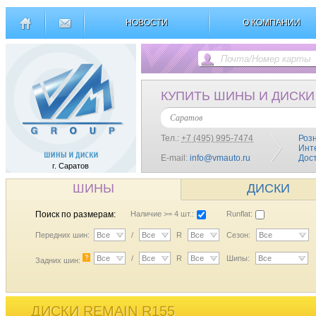
НОВОСТИ
О КОМПАНИИ
КУПИТЬ ШИНЫ И ДИСКИ
Саратов
Тел.:
+7 (495) 995-7474
Роз
Инт
E-mail:
info@vmauto.ru
Дос
г. Саратов
ШИНЫ
ДИСКИ
Поиск по размерам:
Наличие >= 4 шт.:
Runflat:
Передних шин:
Все
/
Все
R
Все
Сезон:
Все
?
Все
/
Все
R
Все
Шипы:
Все
Задних шин:
ДИСКИ REMAIN R155