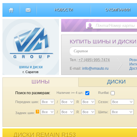
НОВОСТИ
О КОМПАНИИ
КУПИТЬ ШИНЫ И ДИСКИ
Саратов
Тел.:
+7 (495) 995-7474
Роз
Инт
E-mail:
info@vmauto.ru
Дос
г. Саратов
ШИНЫ
ДИСКИ
Поиск по размерам:
Наличие >= 4 шт.:
Runflat:
Передних шин:
Все
/
Все
R
Все
Сезон:
Все
?
Все
/
Все
R
Все
Шипы:
Все
Задних шин:
ДИСКИ REMAIN R153