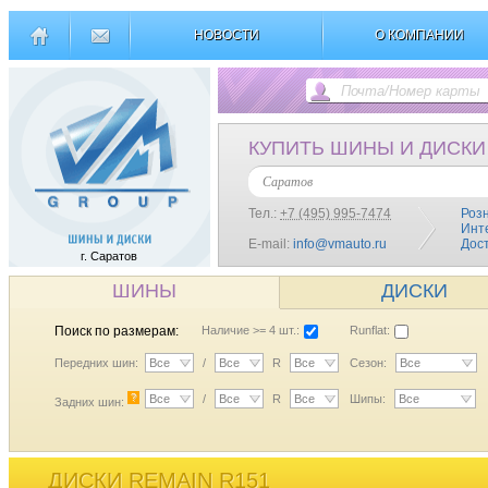
НОВОСТИ
О КОМПАНИИ
КУПИТЬ ШИНЫ И ДИСКИ
Саратов
Тел.:
+7 (495) 995-7474
Роз
Инт
E-mail:
info@vmauto.ru
Дос
г. Саратов
ШИНЫ
ДИСКИ
Поиск по размерам:
Наличие >= 4 шт.:
Runflat:
Передних шин:
Все
/
Все
R
Все
Сезон:
Все
?
Все
/
Все
R
Все
Шипы:
Все
Задних шин:
ДИСКИ REMAIN R151