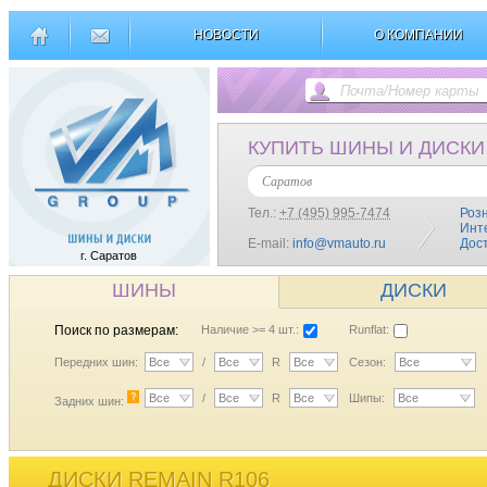
НОВОСТИ
О КОМПАНИИ
КУПИТЬ ШИНЫ И ДИСКИ
Саратов
Тел.:
+7 (495) 995-7474
Роз
Инт
E-mail:
info@vmauto.ru
Дос
г. Саратов
ШИНЫ
ДИСКИ
Поиск по размерам:
Наличие >= 4 шт.:
Runflat:
Передних шин:
Все
/
Все
R
Все
Сезон:
Все
?
Все
/
Все
R
Все
Шипы:
Все
Задних шин:
ДИСКИ REMAIN R106